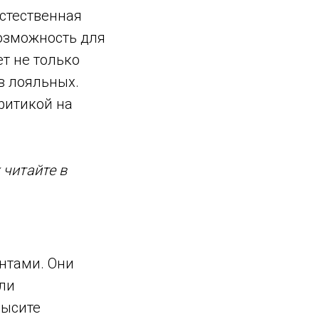
естественная
озможность для
т не только
в лояльных.
ритикой на
 читайте в
нтами. Они
ли
высите