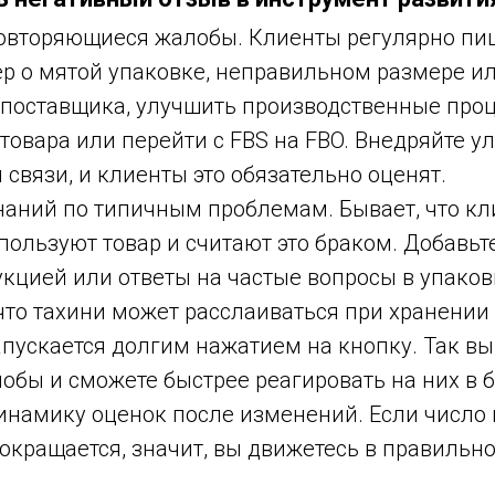
овторяющиеся жалобы. Клиенты регулярно пиш
р о мятой упаковке, неправильном размере ил
 поставщика, улучшить производственные про
 товара или перейти с FBS на FBO. Внедряйте 
 связи, и клиенты это обязательно оценят.
знаний по типичным проблемам. Бывает, что к
ользуют товар и считают это браком. Добавьт
кцией или ответы на частые вопросы в упаков
 что тахини может расслаиваться при хранении
апускается долгим нажатием на кнопку. Так в
обы и сможете быстрее реагировать на них в 
инамику оценок после изменений. Если число
окращается, значит, вы движетесь в правильн