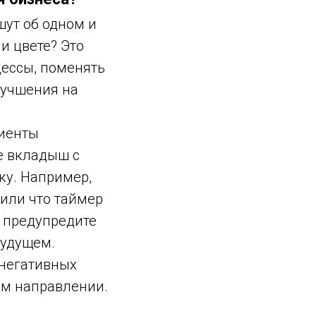
ут об одном и
и цвете? Это
цессы, поменять
улучшения на
лиенты
е вкладыш с
ку. Например,
 или что таймер
ы предупредите
будущем.
 негативных
ом направлении.