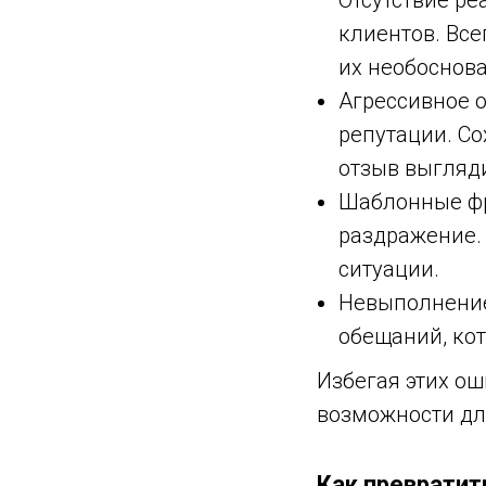
Отсутствие р
клиентов. Все
их необоснов
Агрессивное 
репутации. Со
отзыв выгляд
Шаблонные фр
раздражение. 
ситуации.
Невыполнение
обещаний, ко
Избегая этих ош
возможности дл
Как превратит