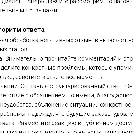
 диалог. Теперь давайте рассмотрим пошагов
ательными отзывами.
горитм ответа
ая обработка негативных отзывов включает н
ых этапов.
а. Внимательно прочитайте комментарий и опр
ыделите конкретные проблемы, которые упомин
лько, осветите в ответе все моменты.
акции. Составьте структурированный ответ. О
ветствие с обращением по имени, благодарност
 неудобства, объяснение ситуации, конкретно
роблемы, надежду, что будущие заказы удовле
твета. Разместите реакцию в публичном досту
ет другим покупателям, что вы услышали прет