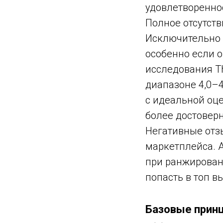
удовлетворенно
Полное отсутств
Исключительно 
особенно если о
исследования The
диапазоне 4,0–
с идеальной оц
более достовер
Негативные отз
маркетплейса. 
при ранжирован
попасть в топ в
Базовые прин