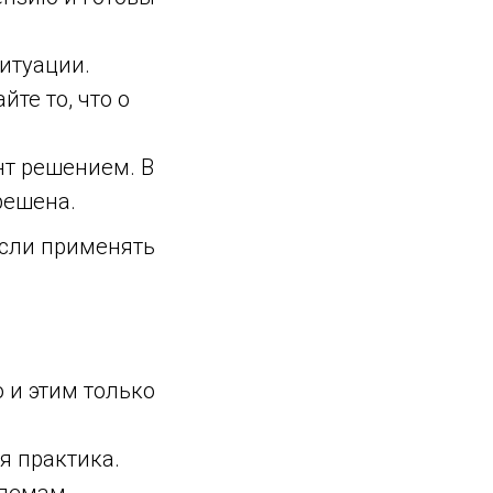
итуации.
те то, что о
нт решением. В
решена.
если применять
 и этим только
я практика.