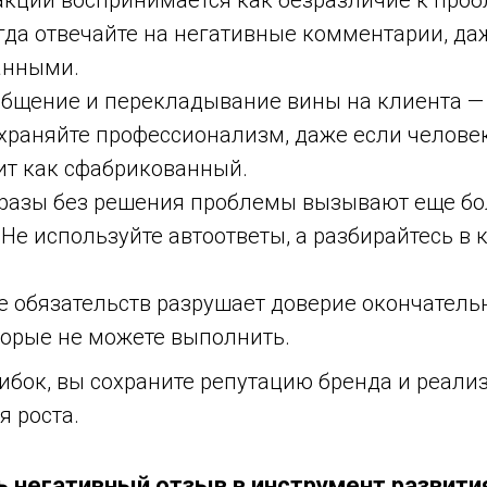
еакции воспринимается как безразличие к про
гда отвечайте на негативные комментарии, да
анными.
общение и перекладывание вины на клиента — 
храняйте профессионализм, даже если человек
ит как сфабрикованный.
азы без решения проблемы вызывают еще б
Не используйте автоответы, а разбирайтесь в 
 обязательств разрушает доверие окончательн
торые не можете выполнить.
ибок, вы сохраните репутацию бренда и реали
я роста.
ь негативный отзыв в инструмент развити