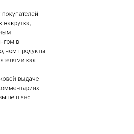
 покупателей.
 накрутка,
нным
ингом в
ю, чем продукты
пателями как
сковой выдаче
 комментариях
 выше шанс