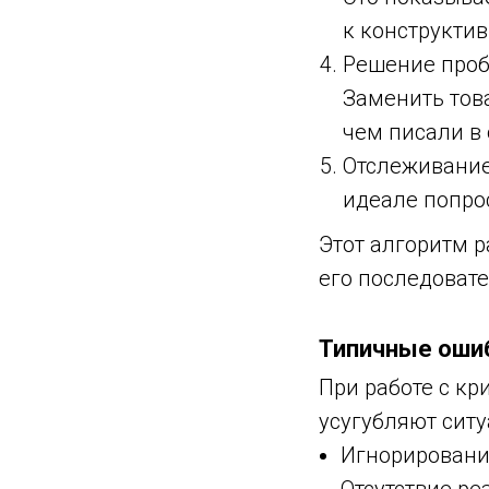
к конструктив
Решение проб
Заменить това
чем писали в 
Отслеживание
идеале попро
Этот алгоритм 
его последоват
Типичные оши
При работе с кр
усугубляют ситу
Игнорировани