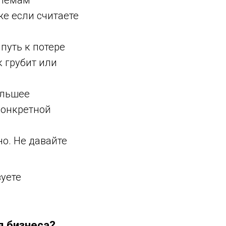
блемам
же если считаете
путь к потере
 грубит или
ольшее
конкретной
о. Не давайте
зуете
я бизнеса?