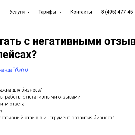
Услуги
Тарифы
Контакты
8 (495) 477-45
Как работать с негативными отзывами на маркетплейсах
→
тать с негативными отзы
лейсах?
манда
ажна для бизнеса?
ы работы с негативными отзывами
итм ответа
и
егативный отзыв в инструмент развития бизнеса?