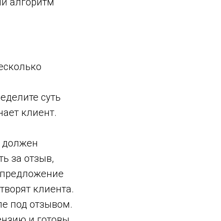
ый алгоритм
есколько
еделите суть
ает клиент.
н должен
ь за отзыв,
е предложение
творят клиента.
пе под отзывом.
ензию и готовы