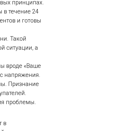
евых принципах.
 в течение 24
ентов и готовы
ни. Такой
й ситуации, а
зы вроде «Ваше
ус напряжения.
мы. Признание
упателей.
ия проблемы.
т в