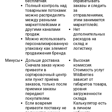
бесплатная.
обрабатывать
Полный контроль над
заказы и следить
товарными потоками:
за
можно распределять
отправлениями,
между разными
этим занимается
маркетплейсами и
маркетплейс.
другими каналами
Нет
продаж.
дополнительных
Можно использовать
расходов на
персонализированную
склад и
упаковку как элемент
логистику.
продвижения бренда.
Минусы
Дольше доставка.
Высокая
Сначала заказ нужно
комиссия.
привезти в
Стоимость услуг
сортировочный центр
Wildberries
или пункт приёма
зависит от
заказов, только после
габаритов товара,
приемки заказы
уровня
передают
загруженности
покупателям.
склада.
Если вовремя
Калькулятор есть
привезти поставку не
в личном