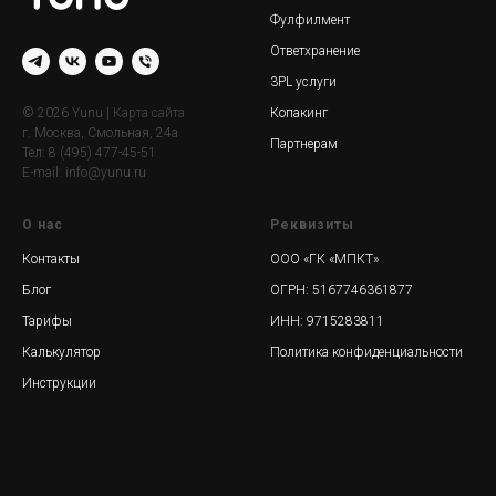
Фулфилмент
Ответхранение
3PL услуги
Копакинг
© 2026 Yunu |
Карта сайта
г. Москва, Смольная, 24а
Партнерам
Тел:
8 (495) 477-45-51
E-mail:
info@yunu.ru
О нас
Реквизиты
Контакты
ООО «ГК «МПКТ»
Блог
ОГРН: 5167746361877
Тарифы
ИНН: 9715283811
Калькулятор
Политика конфиденциальности
Инструкции